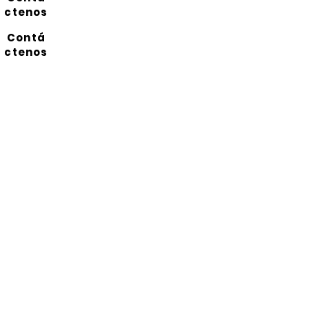
ctenos
Contá
ctenos
Suscríbete a nuestro