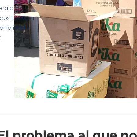
ra a los
iados LGBTIQ a
enibilidad y
.
El problema al que no