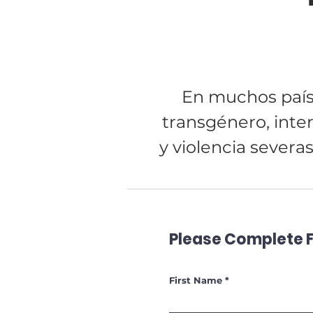
En muchos paíse
transgénero, inte
y violencia severa
Please Complete 
First Name