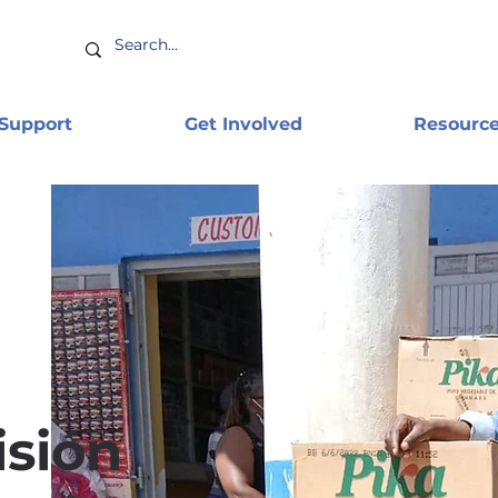
 Support
Get Involved
Resourc
isión