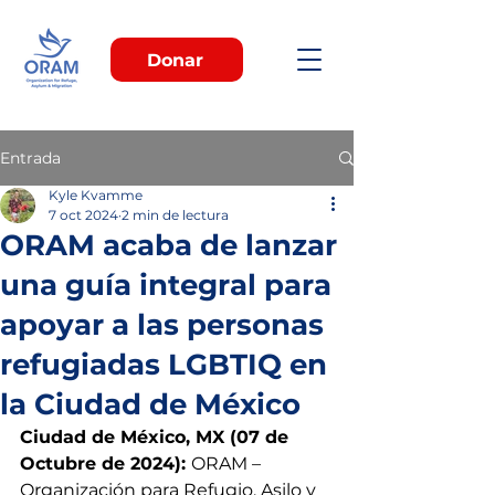
Donar
Entrada
Kyle Kvamme
7 oct 2024
2 min de lectura
ORAM acaba de lanzar
una guía integral para
apoyar a las personas
refugiadas LGBTIQ en
la Ciudad de México
Ciudad de México, MX (07 de 
Octubre de 2024): 
ORAM – 
Organización para Refugio, Asilo y 