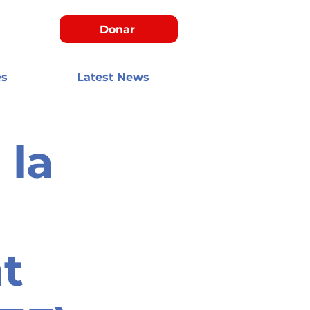
Donar
es
Latest News
 la
t