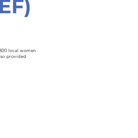
PEF)
 300 local women
lso provided