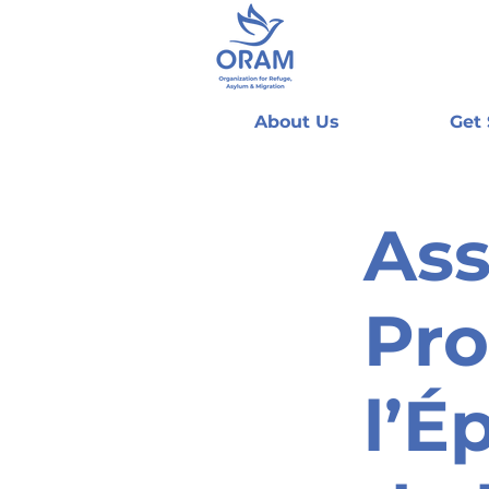
About Us
Get
Ass
Pro
l’É